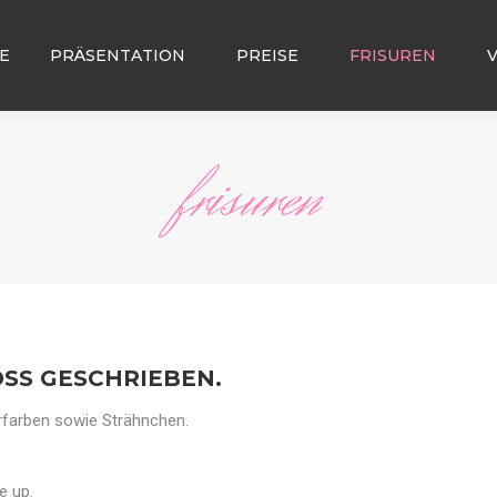
E
PRÄSENTATION
PREISE
FRISUREN
frisuren
SS GESCHRIEBEN.
aarfarben sowie Strähnchen.
e up.