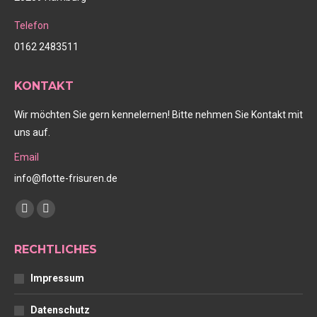
Telefon
0162 2483511
KONTAKT
Wir möchten Sie gern kennelernen! Bitte nehmen Sie Kontakt mit
uns auf.
Email
info@flotte-frisuren.de
Finden Sie uns auf:
Facebook
Instagram
page
page
RECHTLICHES
opens
opens
in
in
Impressum
new
new
window
window
Datenschutz